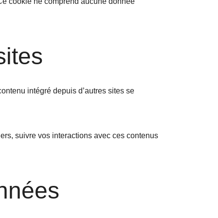
r. Ce cookie ne comprend aucune donnée
.
ites
contenu intégré depuis d’autres sites se
iers, suivre vos interactions avec ces contenus
onnées