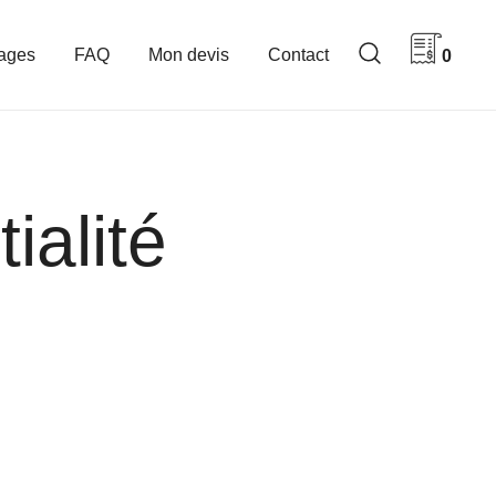
ages
FAQ
Mon devis
Contact
0
ialité