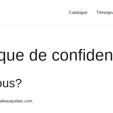
Catalogue
Témoign
ique de confident
ous?
eecadeauquebec.com.