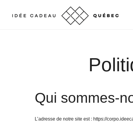
Skip
to
content
Cadeaux corporatifs – Entreprises québécoises
Cadeaux corporatifs – Idée Cadeau Québec
Polit
Qui sommes-n
L’adresse de notre site est : https://corpo.id