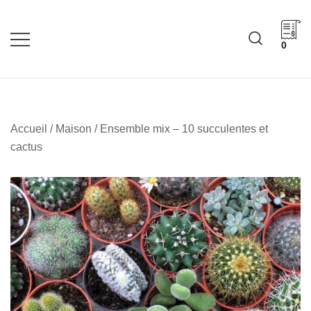
Skip
to
content
0
Cadeaux corporatifs –
Cadeaux corporatifs –
Idée Cadeau Québec
Entreprises québécoises
Accueil
/
Maison
/ Ensemble mix – 10 succulentes et
cactus