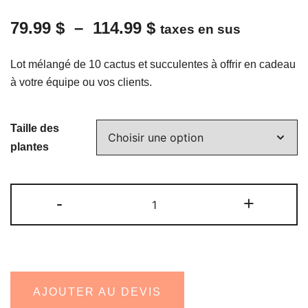
Plage
79.99
$
–
114.99
$
taxes en sus
de
Lot mélangé de 10 cactus et succulentes à offrir en cadeau
prix :
à votre équipe ou vos clients.
79.99 $
Taille des
à
plantes
114.99 $
quantité
-
+
de
Ensemble
mix
-
10
AJOUTER AU DEVIS
succulentes