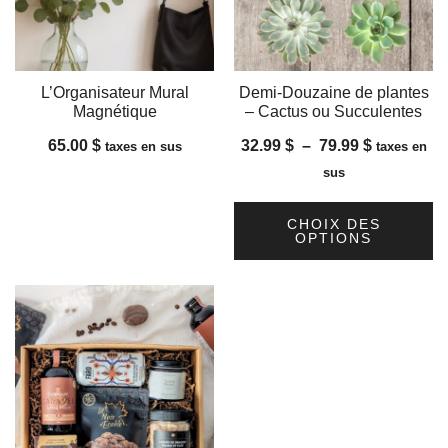
L’Organisateur Mural
Demi-Douzaine de plantes
Magnétique
– Cactus ou Succulentes
Plage
65.00
$
32.99
$
–
79.99
$
taxes en sus
taxes en
de
sus
prix :
32.99 $
CHOIX DES
OPTIONS
à
Ce
79.99 $
produit
a
plusieurs
variations.
Les
options