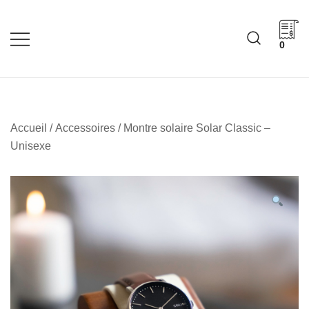
Skip
to
content
0
Cadeaux corporatifs –
Cadeaux corporatifs –
Idée Cadeau Québec
Entreprises québécoises
Accueil
/
Accessoires
/ Montre solaire Solar Classic –
Unisexe