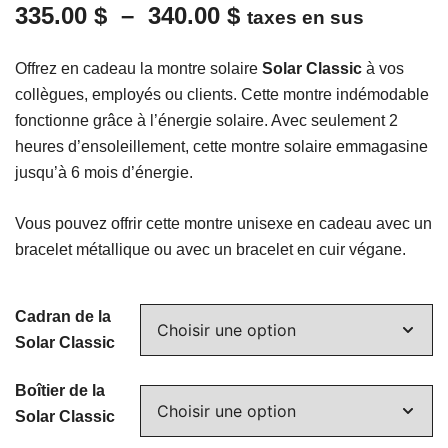
Plage
335.00
$
–
340.00
$
taxes en sus
de
Offrez en cadeau la montre solaire
Solar Classic
à vos
prix :
collègues, employés ou clients. Cette montre indémodable
fonctionne grâce à l’énergie solaire. Avec seulement 2
335.00 $
heures d’ensoleillement, cette montre solaire emmagasine
à
jusqu’à 6 mois d’énergie.
340.00 $
Vous pouvez offrir cette montre unisexe en cadeau avec un
bracelet métallique ou avec un bracelet en cuir végane.
Cadran de la
Solar Classic
Boîtier de la
Solar Classic