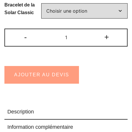
Bracelet de la
Solar Classic
quantité
-
+
de
Montre
solaire
Solar
Classic
AJOUTER AU DEVIS
-
Unisexe
Description
Information complémentaire