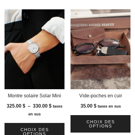
Montre solaire Solar Mini
Vide-poches en cuir
Plage
325.00
$
–
330.00
$
35.00
$
taxes
taxes en sus
de
en sus
prix :
CHOIX DES
OPTIONS
325.00 $
CHOIX DES
OPTIONS