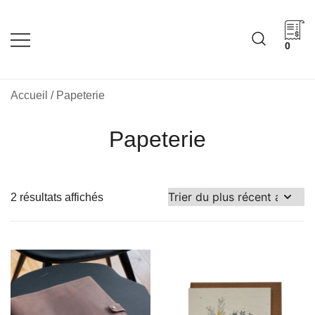
Skip
to
content
0
Cadeaux corporatifs –
Cadeaux corporatifs –
Idée Cadeau Québec
Entreprises québécoises
Accueil
/ Papeterie
Papeterie
Trié
2 résultats affichés
du
plus
récent
au
plus
ancien