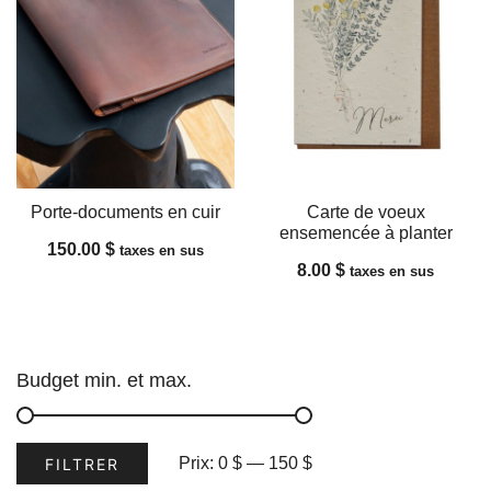
Porte-documents en cuir
Carte de voeux
ensemencée à planter
150.00
$
taxes en sus
8.00
$
taxes en sus
Budget min. et max.
Prix
Prix
Prix:
0 $
—
150 $
FILTRER