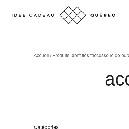
Skip
to
content
Cadeaux corporatifs – Entreprises québécoises
Cadeaux corporatifs – Idée Cadeau Québec
Accueil
/ Produits identifiés “accessoire de bu
ac
Catégories