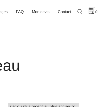
ages
FAQ
Mon devis
Contact
0
eau