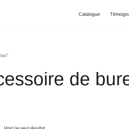
Catalogue
Témoign
reau”
cessoire de bur
Voici le seul résultat