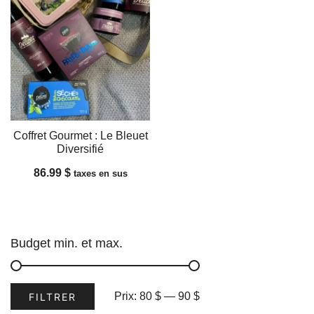
Coffret Gourmet : Le Bleuet
Diversifié
86.99
$
taxes en sus
Budget min. et max.
Prix
Prix
Prix:
80 $
—
90 $
FILTRER