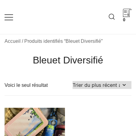
Skip
to
content
0
Cadeaux corporatifs –
Cadeaux corporatifs –
Idée Cadeau Québec
Entreprises québécoises
Accueil
/ Produits identifiés “Bleuet Diversifié”
Bleuet Diversifié
Voici le seul résultat