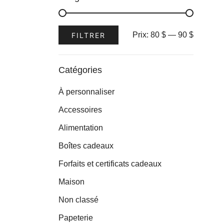
Prix
Prix
Prix:
80 $
—
90 $
FILTRER
min
max
Catégories
À personnaliser
Accessoires
Alimentation
Boîtes cadeaux
Forfaits et certificats cadeaux
Maison
Non classé
Papeterie