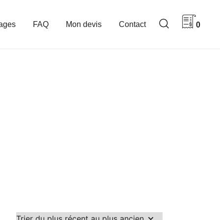
ages
FAQ
Mon devis
Contact
0