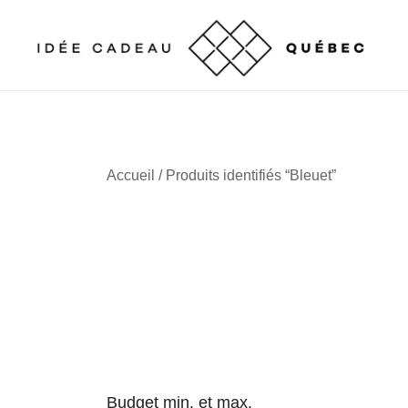
Skip
to
content
Cadeaux corporatifs – Entreprises québécoises
Cadeaux corporatifs – Idée Cadeau Québec
Accueil
/ Produits identifiés “Bleuet”
Budget min. et max.