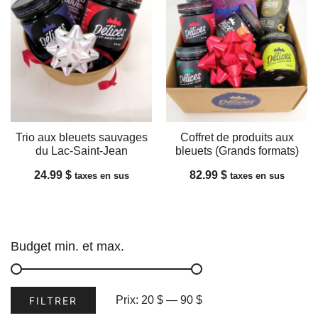
Trio aux bleuets sauvages
Coffret de produits aux
du Lac-Saint-Jean
bleuets (Grands formats)
24.99
$
82.99
$
taxes en sus
taxes en sus
Budget min. et max.
Prix
Prix
Prix:
20 $
—
90 $
FILTRER