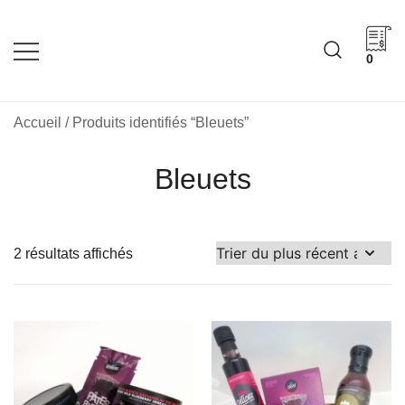
Skip
to
content
0
Cadeaux corporatifs –
Cadeaux corporatifs –
Idée Cadeau Québec
Entreprises québécoises
Accueil
/ Produits identifiés “Bleuets”
Bleuets
Trié
2 résultats affichés
du
plus
récent
au
plus
ancien