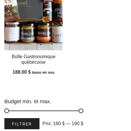
Boîte Gastronomique
québécoise
188.00
$
taxes en sus
Budget min. et max.
Prix
Prix
Prix:
180 $
—
190 $
FILTRER