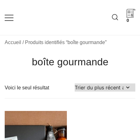
Skip
to
content
0
Cadeaux corporatifs –
Cadeaux corporatifs –
Idée Cadeau Québec
Entreprises québécoises
Accueil
/ Produits identifiés “boîte gourmande”
boîte gourmande
Voici le seul résultat