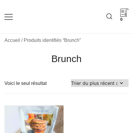
Skip
to
content
0
Cadeaux corporatifs –
Cadeaux corporatifs –
Idée Cadeau Québec
Entreprises québécoises
Accueil
/ Produits identifiés “Brunch”
Brunch
Voici le seul résultat