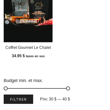
Coffret Gourmet Le Chalet
34.95
$
taxes en sus
Budget min. et max.
Prix
Prix
Prix:
30 $
—
40 $
FILTRER
min
max