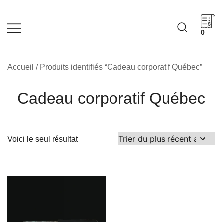
Skip
to
content
0
Cadeaux corporatifs –
Cadeaux corporatifs –
Idée Cadeau Québec
Entreprises québécoises
Accueil
/ Produits identifiés “Cadeau corporatif Québec”
Cadeau corporatif Québec
Voici le seul résultat