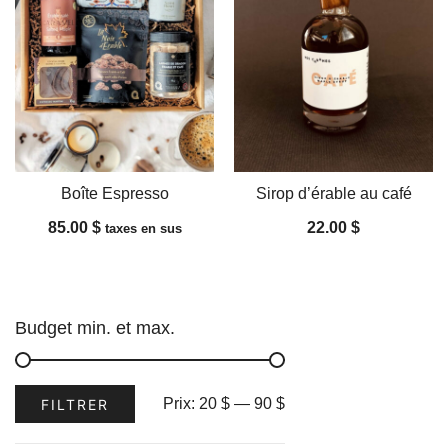
Boîte Espresso
Sirop d’érable au café
85.00
$
22.00
$
taxes en sus
Budget min. et max.
Prix
Prix
Prix:
20 $
—
90 $
FILTRER
min
max