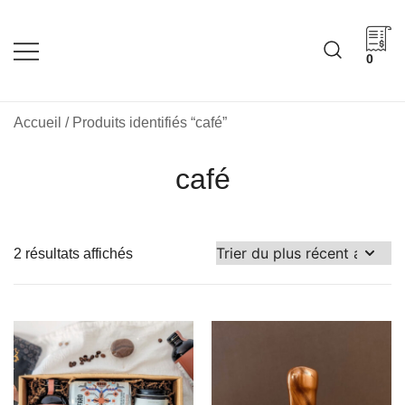
Skip
to
content
0
Cadeaux corporatifs –
Cadeaux corporatifs –
Idée Cadeau Québec
Entreprises québécoises
Accueil
/ Produits identifiés “café”
café
Trié
2 résultats affichés
du
plus
récent
au
plus
ancien