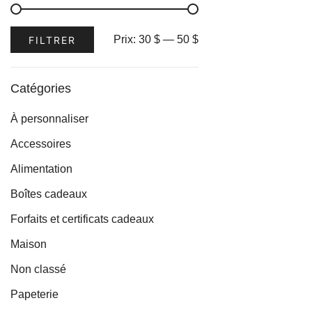
variations.
Les
Prix
Prix
Prix:
30 $
—
50 $
FILTRER
options
min
max
peuvent
être
Catégories
choisies
À personnaliser
sur
la
Accessoires
page
Alimentation
du
Boîtes cadeaux
produit
Forfaits et certificats cadeaux
Maison
Non classé
Papeterie