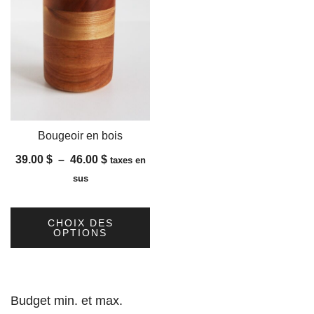
Bougeoir en bois
Plage
39.00
$
–
46.00
$
taxes en
de
sus
prix :
39.00 $
CHOIX DES
à
OPTIONS
46.00 $
Ce
produit
a
Budget min. et max.
plusieurs