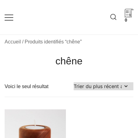
Skip
to
content
0
Cadeaux corporatifs –
Cadeaux corporatifs –
Idée Cadeau Québec
Entreprises québécoises
Accueil
/ Produits identifiés “chêne”
chêne
Voici le seul résultat