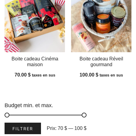
Boite cadeau Cinéma
Boite cadeau Réveil
maison
gourmand
70.00
$
100.00
$
taxes en sus
taxes en sus
Budget min. et max.
Prix
Prix
Prix:
70 $
—
100 $
FILTRER