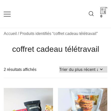
Skip
to
content
0
Cadeaux corporatifs –
Cadeaux corporatifs –
Idée Cadeau Québec
Entreprises québécoises
Accueil
/ Produits identifiés “coffret cadeau télétravail”
coffret cadeau télétravail
Trié
2 résultats affichés
du
plus
récent
au
plus
ancien