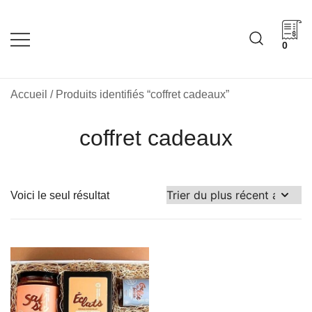
Skip
to
content
0
Cadeaux corporatifs –
Cadeaux corporatifs –
Idée Cadeau Québec
Entreprises québécoises
Accueil
/ Produits identifiés “coffret cadeaux”
coffret cadeaux
Voici le seul résultat