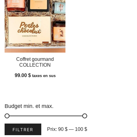
Coffret gourmand
COLLECTION
99.00
$
taxes en sus
Budget min. et max.
Prix
Prix
Prix:
90 $
—
100 $
FILTRER