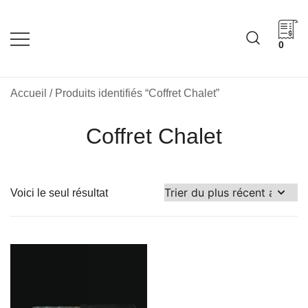
Skip
to
content
0
Cadeaux corporatifs –
Cadeaux corporatifs –
Idée Cadeau Québec
Entreprises québécoises
Accueil
/ Produits identifiés “Coffret Chalet”
Coffret Chalet
Voici le seul résultat