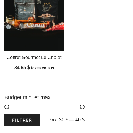
Coffret Gourmet Le Chalet
34.95
$
taxes en sus
Budget min. et max.
Prix
Prix
Prix:
30 $
—
40 $
FILTRER
min
max