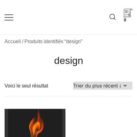
Skip
to
content
0
Cadeaux corporatifs –
Cadeaux corporatifs –
Idée Cadeau Québec
Entreprises québécoises
Accueil
/ Produits identifiés “design”
design
Voici le seul résultat