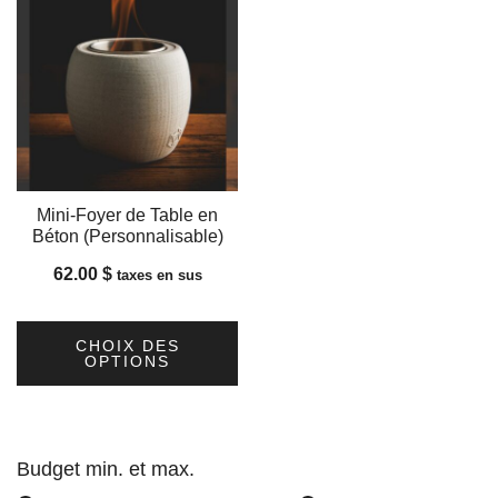
Mini-Foyer de Table en
Béton (Personnalisable)
62.00
$
taxes en sus
CHOIX DES
OPTIONS
Ce
produit
a
Budget min. et max.
plusieurs