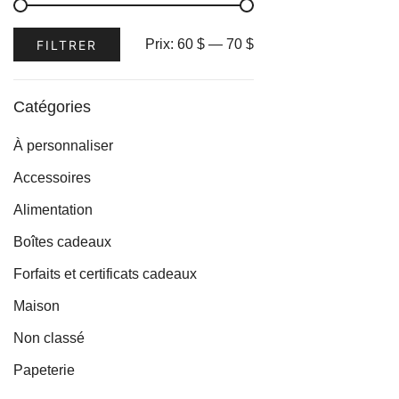
variations.
Les
Prix
Prix
Prix:
60 $
—
70 $
FILTRER
options
min
max
peuvent
être
Catégories
choisies
À personnaliser
sur
la
Accessoires
page
Alimentation
du
Boîtes cadeaux
produit
Forfaits et certificats cadeaux
Maison
Non classé
Papeterie