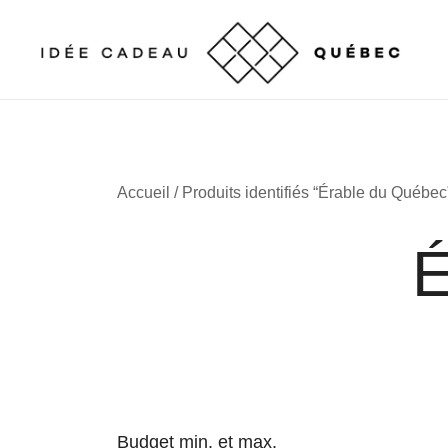
Skip
to
content
Cadeaux corporatifs – Entreprises québécoises
Cadeaux corporatifs – Idée Cadeau Québec
Accueil
/ Produits identifiés “Érable du Québec
É
Budget min. et max.