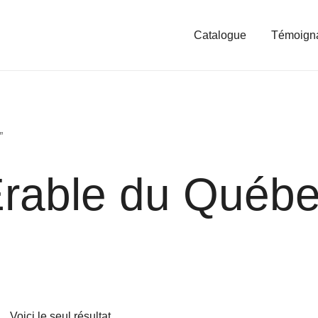
Catalogue
Témoign
”
rable du Québ
Voici le seul résultat