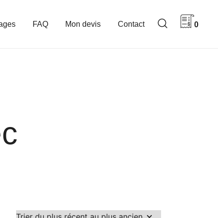
ages
FAQ
Mon devis
Contact
0
ec