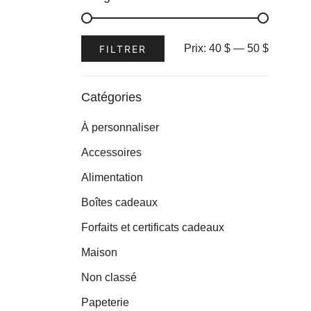
Prix
Prix
Prix:
40 $
—
50 $
FILTRER
min
max
Catégories
À personnaliser
Accessoires
Alimentation
Boîtes cadeaux
Forfaits et certificats cadeaux
Maison
Non classé
Papeterie