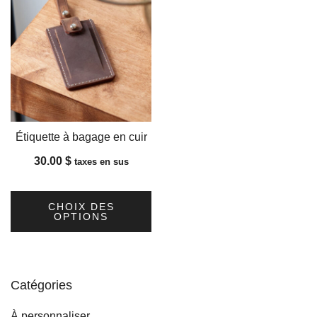
Étiquette à bagage en cuir
30.00
$
taxes en sus
CHOIX DES
OPTIONS
Ce
produit
a
Catégories
plusieurs
variations.
À personnaliser