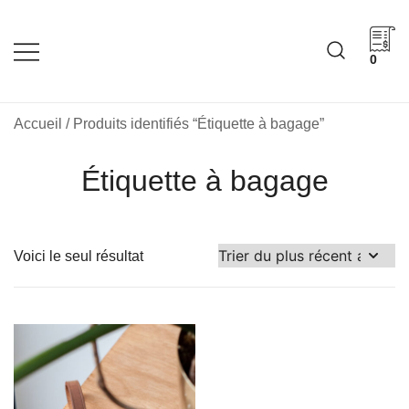
Skip
to
content
0
Cadeaux corporatifs –
Cadeaux corporatifs –
Idée Cadeau Québec
Entreprises québécoises
Accueil
/ Produits identifiés “Étiquette à bagage”
Étiquette à bagage
Voici le seul résultat