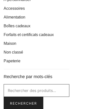
Les
Accessoires
options
Alimentation
peuvent
être
Boîtes cadeaux
choisies
Forfaits et certificats cadeaux
sur
la
Maison
page
Non classé
du
Papeterie
produit
Recherche par mots-clés
Rechercher :
RECHERCHER