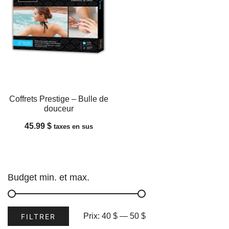
Coffrets Prestige – Bulle de
douceur
45.99
$
taxes en sus
Budget min. et max.
Prix
Prix
Prix:
40 $
—
50 $
FILTRER