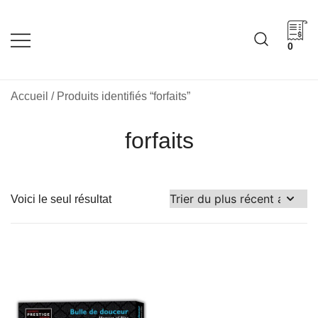
Skip
to
content
0
Cadeaux corporatifs –
Cadeaux corporatifs –
Idée Cadeau Québec
Entreprises québécoises
Accueil
/ Produits identifiés “forfaits”
forfaits
Voici le seul résultat