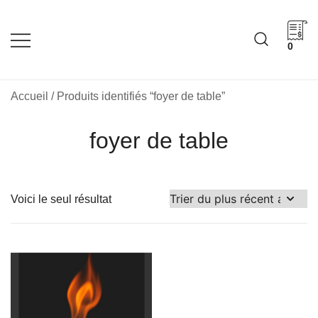
Skip
to
content
0
Cadeaux corporatifs –
Cadeaux corporatifs –
Idée Cadeau Québec
Entreprises québécoises
Accueil
/ Produits identifiés “foyer de table”
foyer de table
Voici le seul résultat