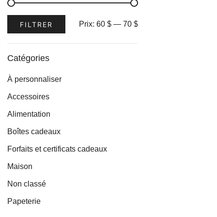
variations.
Les
Prix
Prix
Prix:
60 $
—
70 $
FILTRER
options
min
max
peuvent
être
Catégories
choisies
À personnaliser
sur
la
Accessoires
page
Alimentation
du
Boîtes cadeaux
produit
Forfaits et certificats cadeaux
Maison
Non classé
Papeterie