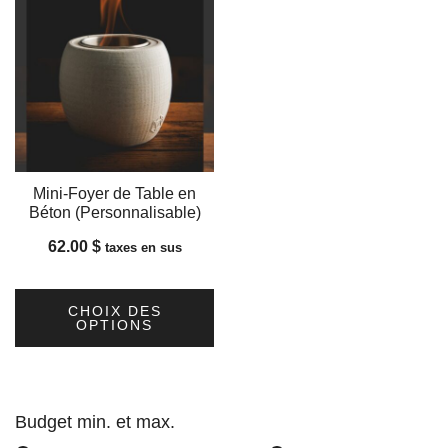
Mini-Foyer de Table en
Béton (Personnalisable)
62.00
$
taxes en sus
CHOIX DES
OPTIONS
Ce
produit
a
Budget min. et max.
plusieurs