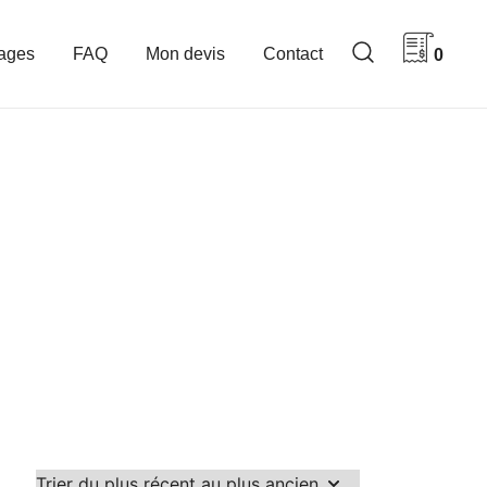
ages
FAQ
Mon devis
Contact
0