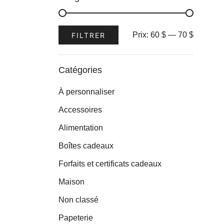
Prix
Prix
Prix:
60 $
—
70 $
FILTRER
min
max
Catégories
À personnaliser
Accessoires
Alimentation
Boîtes cadeaux
Forfaits et certificats cadeaux
Maison
Non classé
Papeterie