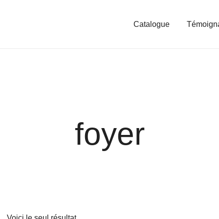
Catalogue
Témoign
foyer
Voici le seul résultat