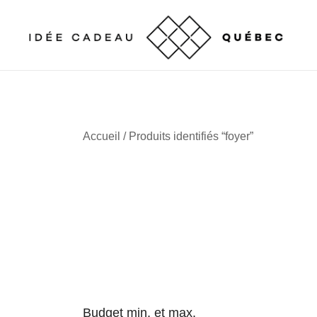
Skip
to
content
Cadeaux corporatifs – Entreprises québécoises
Cadeaux corporatifs – Idée Cadeau Québec
Accueil
/ Produits identifiés “foyer”
Budget min. et max.