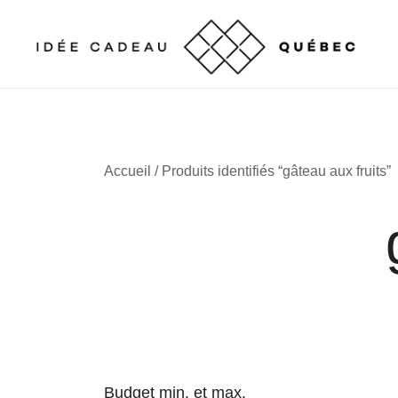
Skip
to
content
Cadeaux corporatifs – Entreprises québécoises
Cadeaux corporatifs – Idée Cadeau Québec
Accueil
/ Produits identifiés “gâteau aux fruits”
Budget min. et max.