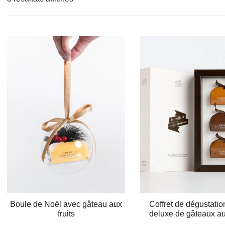
du
plus
récent
au
plus
ancien
Boule de Noël avec gâteau aux
Coffret de dégustatio
fruits
deluxe de gâteaux aux