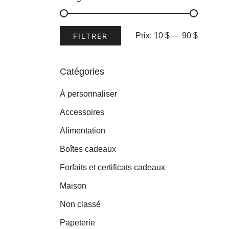
Prix
Prix
Prix:
10 $
—
90 $
FILTRER
min
max
Catégories
À personnaliser
Accessoires
Alimentation
Boîtes cadeaux
Forfaits et certificats cadeaux
Maison
Non classé
Papeterie