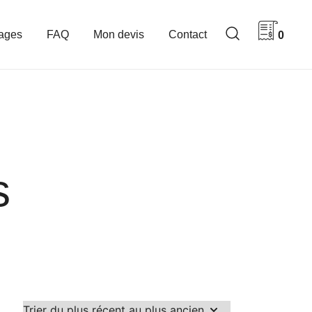
ages
FAQ
Mon devis
Contact
0
s