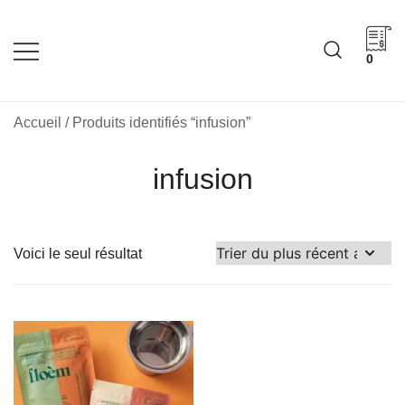
Skip
to
content
0
Cadeaux corporatifs –
Cadeaux corporatifs –
Idée Cadeau Québec
Entreprises québécoises
Accueil
/ Produits identifiés “infusion”
infusion
Voici le seul résultat