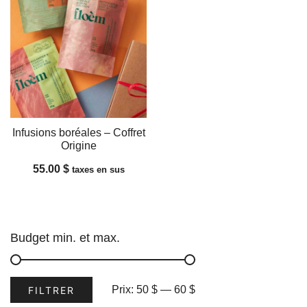
Infusions boréales – Coffret
Origine
55.00
$
taxes en sus
Budget min. et max.
Prix
Prix
Prix:
50 $
—
60 $
FILTRER