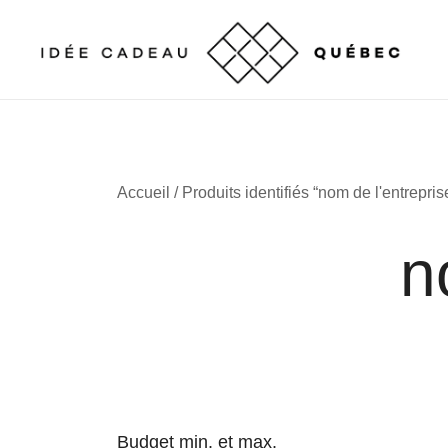
Skip
to
content
Cadeaux corporatifs – Entreprises québécoises
Cadeaux corporatifs – Idée Cadeau Québec
Accueil
/ Produits identifiés “nom de l'entrepris
n
Budget min. et max.