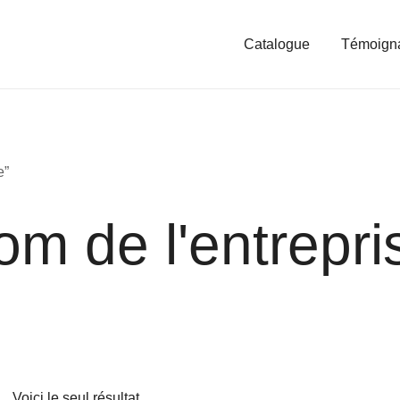
Catalogue
Témoign
e”
om de l'entrepri
Voici le seul résultat