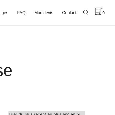
ages
FAQ
Mon devis
Contact
0
se