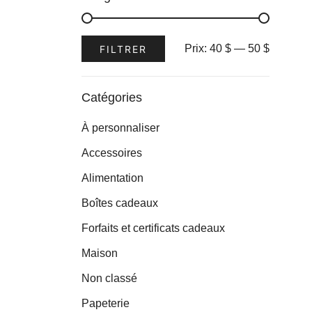
Prix
Prix
Prix:
40 $
—
50 $
FILTRER
min
max
Catégories
À personnaliser
Accessoires
Alimentation
Boîtes cadeaux
Forfaits et certificats cadeaux
Maison
Non classé
Papeterie