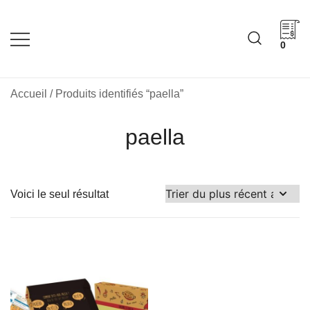
Skip
to
content
0
Cadeaux corporatifs –
Cadeaux corporatifs –
Idée Cadeau Québec
Entreprises québécoises
Accueil
/ Produits identifiés “paella”
paella
Voici le seul résultat