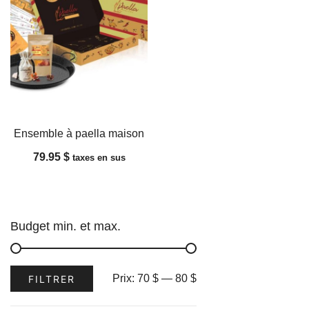
Ensemble à paella maison
79.95
$
taxes en sus
Budget min. et max.
Prix
Prix
Prix:
70 $
—
80 $
FILTRER
min
max