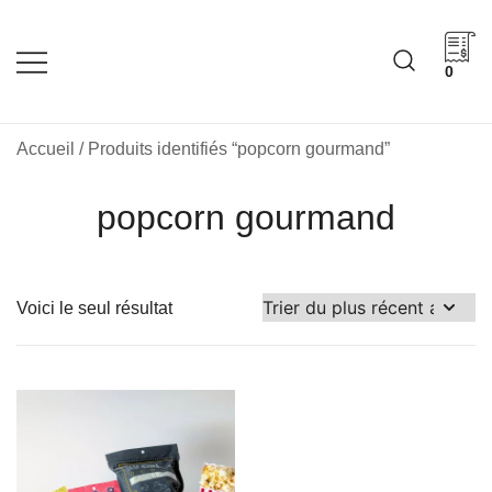
Skip
to
content
0
Cadeaux corporatifs –
Cadeaux corporatifs –
Idée Cadeau Québec
Entreprises québécoises
Accueil
/ Produits identifiés “popcorn gourmand”
popcorn gourmand
Voici le seul résultat