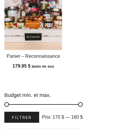
Panier – Reconnaissance
179.95
$
taxes en sus
Budget min. et max.
Prix
Prix
Prix:
170 $
—
180 $
FILTRER
min
max