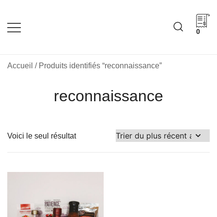
Skip
to
content
0
Cadeaux corporatifs –
Cadeaux corporatifs –
Idée Cadeau Québec
Entreprises québécoises
Accueil
/ Produits identifiés “reconnaissance”
reconnaissance
Voici le seul résultat