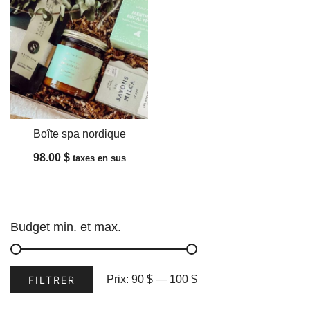
Boîte spa nordique
98.00
$
taxes en sus
Budget min. et max.
Prix
Prix
Prix:
90 $
—
100 $
FILTRER
min
max