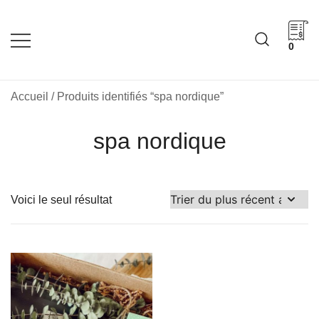
Skip
to
content
0
Cadeaux corporatifs –
Cadeaux corporatifs –
Idée Cadeau Québec
Entreprises québécoises
Accueil
/ Produits identifiés “spa nordique”
spa nordique
Voici le seul résultat