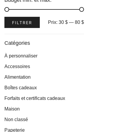
Budget min. et max.
plusieurs
variations.
Les
Prix
Prix
Prix:
30 $
—
80 $
FILTRER
options
min
max
peuvent
être
Catégories
choisies
À personnaliser
sur
la
Accessoires
page
Alimentation
du
Boîtes cadeaux
produit
Forfaits et certificats cadeaux
Maison
Non classé
Papeterie