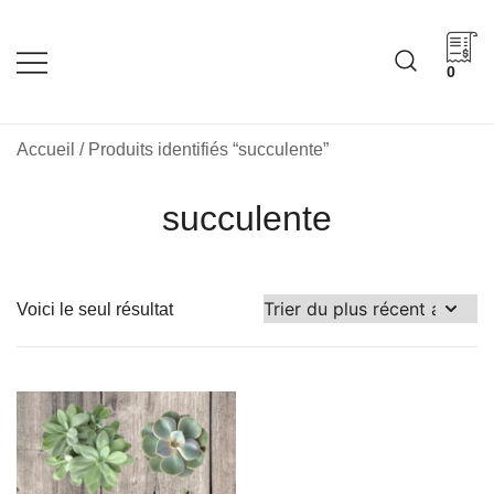
Skip
to
content
0
Cadeaux corporatifs –
Cadeaux corporatifs –
Idée Cadeau Québec
Entreprises québécoises
Accueil
/ Produits identifiés “succulente”
succulente
Voici le seul résultat