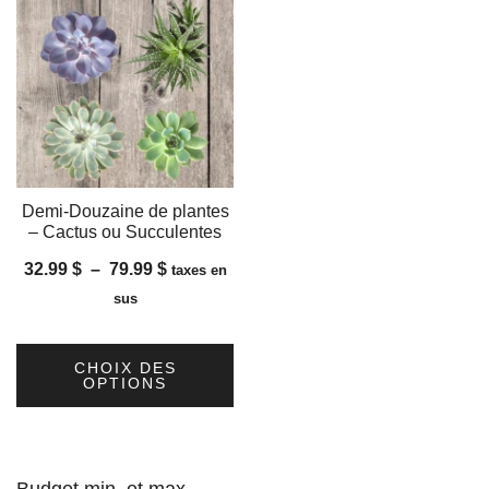
Demi-Douzaine de plantes
– Cactus ou Succulentes
Plage
32.99
$
–
79.99
$
taxes en
de
sus
prix :
32.99 $
CHOIX DES
à
OPTIONS
79.99 $
Ce
produit
a