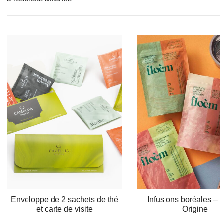
du
plus
récent
au
plus
ancien
Enveloppe de 2 sachets de thé
Infusions boréales – 
et carte de visite
Origine