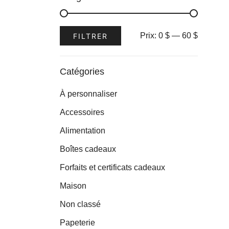
Prix
Prix
Prix:
0 $
—
60 $
FILTRER
min
max
Catégories
À personnaliser
Accessoires
Alimentation
Boîtes cadeaux
Forfaits et certificats cadeaux
Maison
Non classé
Papeterie