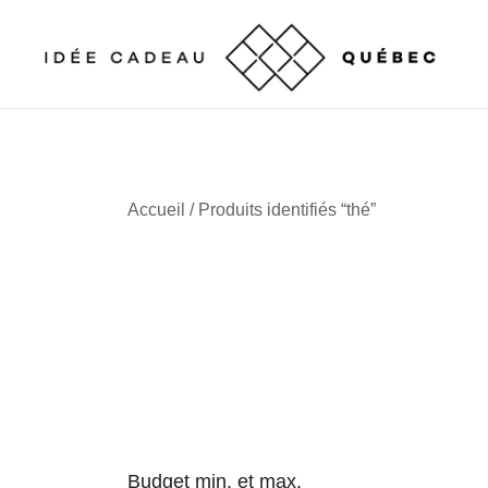
Skip
to
content
Cadeaux corporatifs – Entreprises québécoises
Cadeaux corporatifs – Idée Cadeau Québec
Accueil
/ Produits identifiés “thé”
Budget min. et max.