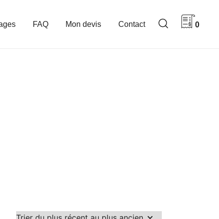
ages
FAQ
Mon devis
Contact
0