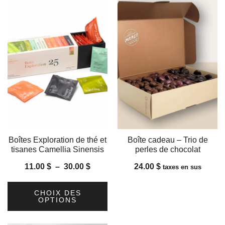
Boîtes Exploration de thé et
Boîte cadeau – Trio de
tisanes Camellia Sinensis
perles de chocolat
Plage
11.00
$
–
30.00
$
24.00
$
taxes en sus
de
prix :
CHOIX DES
OPTIONS
11.00 $
Ce
à