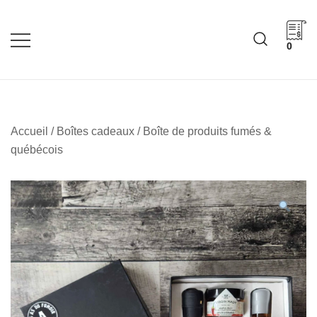
Skip
to
content
0
Cadeaux corporatifs –
Cadeaux corporatifs –
Idée Cadeau Québec
Entreprises québécoises
Accueil
/
Boîtes cadeaux
/ Boîte de produits fumés &
québécois