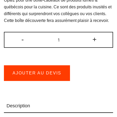
Optez pour une boîte-cadeaux de produits fumés &
québécois pour la cuisine. Ce sont des produits inusités et
différents qui surprendront vos collègues ou vos clients.
Cette boîte découverte fera assurément plaisir à recevoir.
quantité
-
+
de
Boîte
de
produits
fumés
AJOUTER AU DEVIS
&
québécois
Description