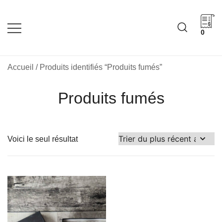
Skip
to
content
0
Cadeaux corporatifs –
Cadeaux corporatifs –
Idée Cadeau Québec
Entreprises québécoises
Accueil
/ Produits identifiés “Produits fumés”
Produits fumés
Voici le seul résultat