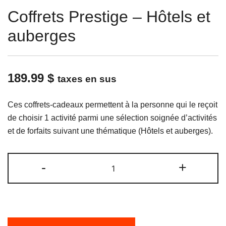
Coffrets Prestige – Hôtels et
auberges
189.99
$
taxes en sus
Ces coffrets-cadeaux permettent à la personne qui le reçoit
de choisir 1 activité parmi une sélection soignée d’activités
et de forfaits suivant une thématique (Hôtels et auberges).
quantité
-
+
de
Coffrets
Prestige
-
Hôtels