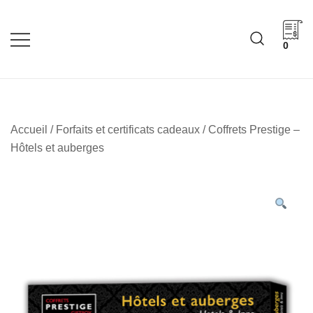
Skip
to
content
0
Cadeaux corporatifs –
Cadeaux corporatifs –
Idée Cadeau Québec
Entreprises québécoises
Accueil
/
Forfaits et certificats cadeaux
/ Coffrets Prestige –
Hôtels et auberges