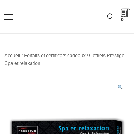
Skip
to
content
0
Cadeaux corporatifs –
Cadeaux corporatifs –
Idée Cadeau Québec
Entreprises québécoises
Accueil
/
Forfaits et certificats cadeaux
/ Coffrets Prestige –
Spa et relaxation