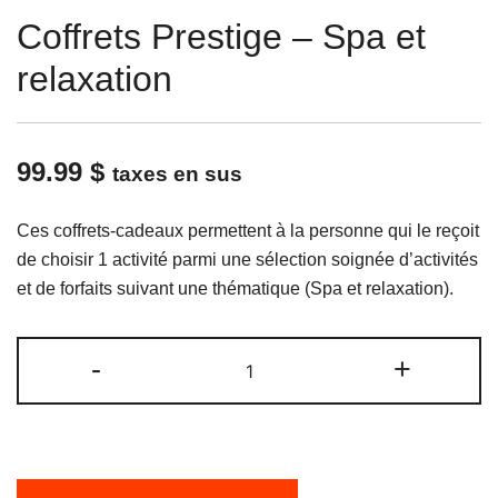
Coffrets Prestige – Spa et
relaxation
99.99
$
taxes en sus
Ces coffrets-cadeaux permettent à la personne qui le reçoit
de choisir 1 activité parmi une sélection soignée d’activités
et de forfaits suivant une thématique (Spa et relaxation).
quantité
-
+
de
Coffrets
Prestige
-
Spa