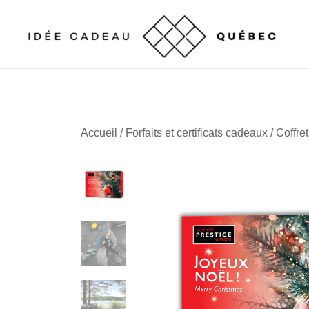
Skip
to
content
Cadeaux corporatifs – Entreprises québécoises
Cadeaux corporatifs – Idée Cadeau Québec
Accueil
/
Forfaits et certificats cadeaux
/ Coffre