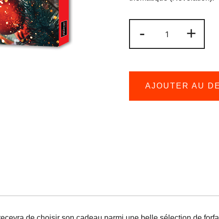
quantité
-
+
de
Coffrets
Prestige
-
AJOUTER AU D
Joyeux
Noël
recevra de choisir son cadeau parmi une belle sélection de forfa