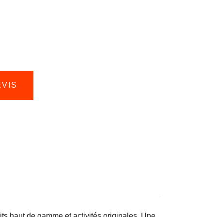
EVIS
its haut de gamme et activités originales. Une