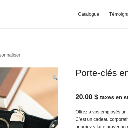
Catalogue
Témoign
rsonnaliser
Porte-clés en
20.00
$
taxes en s
Offrez à vos employés un p
C’est un cadeau corporati
pourriez y faire graver un