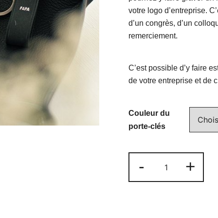
votre logo d’entreprise. C
d’un congrès, d’un coll
remerciement.
C’est possible d’y faire e
de votre entreprise et de c
Couleur du
porte-clés
quantité
-
+
de
Porte-
clés
en