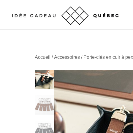
Skip
to
content
Cadeaux corporatifs – Entreprises québécoises
Cadeaux corporatifs – Idée Cadeau Québec
Accueil
/
Accessoires
/ Porte-clés en cuir à pe