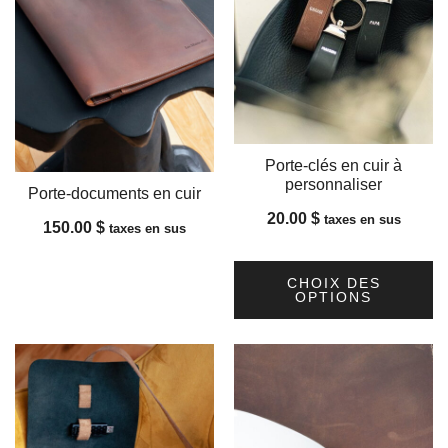
Porte-clés en cuir à
personnaliser
Porte-documents en cuir
20.00
$
taxes en sus
150.00
$
taxes en sus
CHOIX DES
OPTIONS
Ce
produit
a
plusieurs
variations.