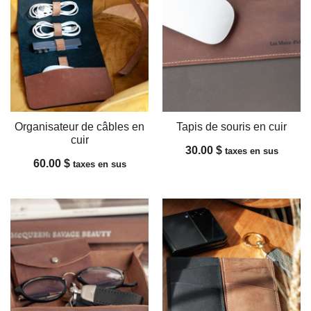
Les
options
peuvent
être
choisies
sur
la
Organisateur de câbles en
Tapis de souris en cuir
page
cuir
30.00
$
taxes en sus
du
60.00
$
taxes en sus
produit