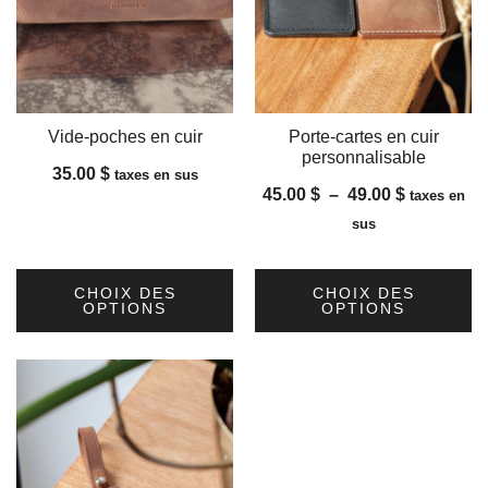
Vide-poches en cuir
Porte-cartes en cuir
personnalisable
35.00
$
taxes en sus
Plage
45.00
$
–
49.00
$
taxes en
de
sus
prix :
45.00 $
CHOIX DES
CHOIX DES
à
OPTIONS
OPTIONS
49.00 $
Ce
Ce
produit
produit
a
a
plusieurs
plusieurs
variations.
variations.
Les
Les