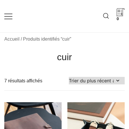
Skip
to
content
0
Cadeaux corporatifs –
Cadeaux corporatifs –
Idée Cadeau Québec
Entreprises québécoises
Accueil
/ Produits identifiés “cuir”
cuir
Trié
7 résultats affichés
du
plus
récent
au
plus
ancien