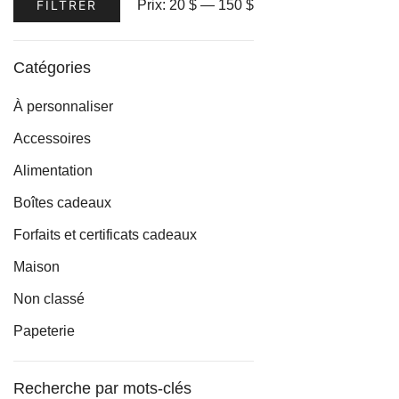
Prix
Prix
Prix:
20 $
—
150 $
FILTRER
options
min
max
peuvent
être
Catégories
choisies
À personnaliser
sur
la
Accessoires
page
Alimentation
du
Boîtes cadeaux
produit
Forfaits et certificats cadeaux
Maison
Non classé
Papeterie
Recherche par mots-clés