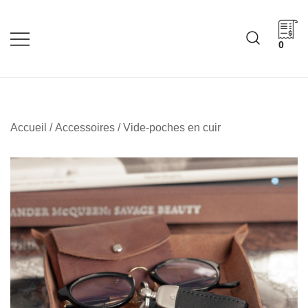
Skip
to
content
0
Cadeaux corporatifs –
Cadeaux corporatifs –
Idée Cadeau Québec
Entreprises québécoises
Accueil
/
Accessoires
/ Vide-poches en cuir