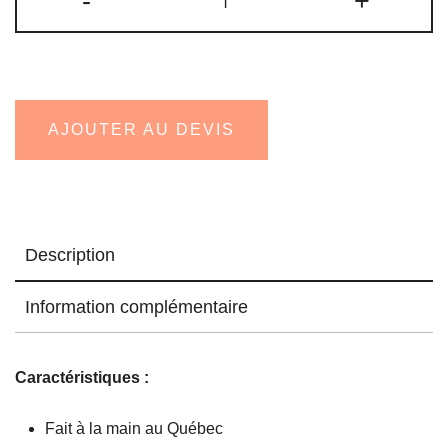
-
+
de
Vide-
poches
en
cuir
AJOUTER AU DEVIS
Description
Information complémentaire
Caractéristiques :
Fait à la main au Québec