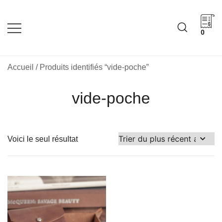
Skip
to
content
0
Cadeaux corporatifs –
Cadeaux corporatifs –
Idée Cadeau Québec
Entreprises québécoises
Accueil
/ Produits identifiés “vide-poche”
vide-poche
Voici le seul résultat