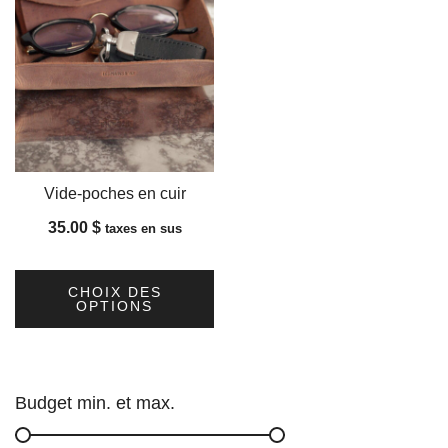
Vide-poches en cuir
35.00
$
taxes en sus
CHOIX DES
OPTIONS
Ce
produit
a
Budget min. et max.
plusieurs
variations.